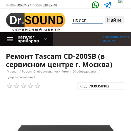
8 (800)
500-74-27
7 (958)
538-22-48
Каталог
Проверить статус
приборов
ремонта
Ремонт Tascam CD-200SB (в
сервисном центре г. Москва)
Главная
/
Ремонт DJ оборудования
/
Ремонт DJ-оборудования
/
DJ-проигрыватель
/
КОД:
7939358102