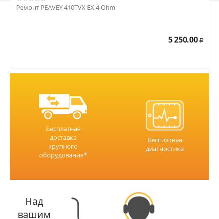
Ремонт PEAVEY 410TVX EX 4 Ohm
Р
5 250.00
Р
Бесплатная
доставка
Бесплатная
крупного
диагностика
оборудования*
Над
вашим