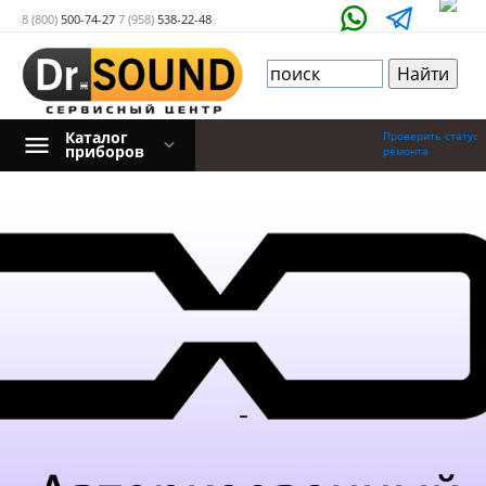
8 (800)
500-74-27
7 (958)
538-22-48
Каталог
Проверить статус
приборов
ремонта
-