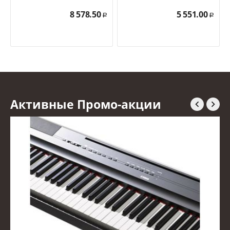
8 578.50
5 551.00
Р
Р
Активные Промо-акции

