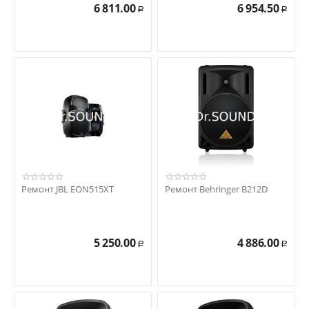
6 811.00
6 954.50
Р
Р
Ремонт JBL EON515XT
Ремонт Behringer B212D
5 250.00
4 886.00
Р
Р