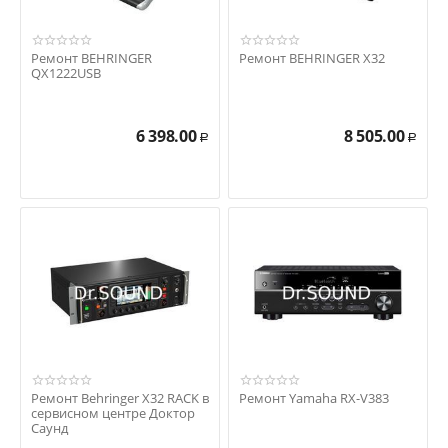
Ремонт BEHRINGER
Ремонт BEHRINGER X32
QX1222USB
6 398.00
8 505.00
Р
Р
Ремонт Behringer X32 RACK в
Ремонт Yamaha RX-V383
сервисном центре Доктор
Саунд