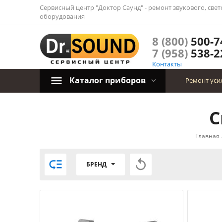
Сервисный центр "Доктор Саунд" - ремонт звукового, све
оборудования
8 (800)
500-7
7 (958)
538-2
Контакты
Каталог приборов
Ремонт уси
С
Главная


БРЕНД