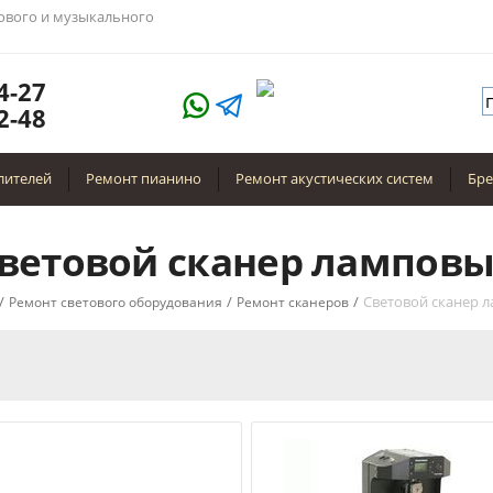
тового и музыкального
4-27
2-48
лителей
Ремонт пианино
Ремонт акустических систем
Бр
ветовой сканер лампов
/
/
/
Световой сканер 
Ремонт светового оборудования
Ремонт сканеров