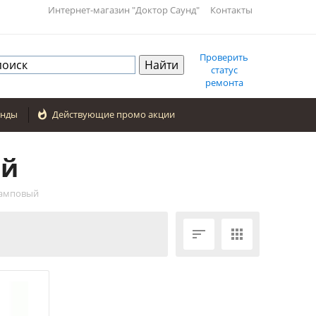
Интернет-магазин "Доктор Саунд"
Контакты
Проверить
статус
ремонта
енды

Действующие промо акции
ый
ламповый

