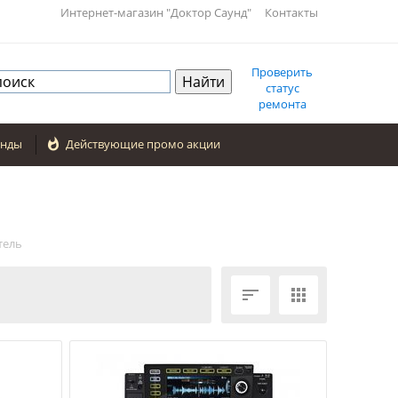
Интернет-магазин "Доктор Саунд"
Контакты
Проверить
статус
ремонта
енды

Действующие промо акции
тель

