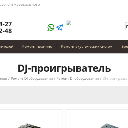
тового и музыкального
4-27
2-48
лителей
Ремонт пианино
Ремонт акустических систем
Бр
DJ-проигрыватель
/
/
/
DJ-проигрыва
вная
Ремонт DJ оборудования
Ремонт DJ-оборудования