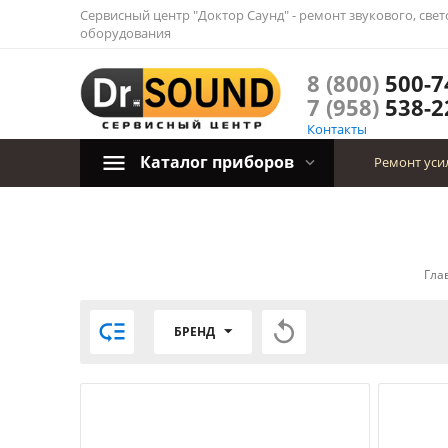
Сервисный центр "Доктор Саунд" - ремонт звукового, све
оборудования
8 (800)
500-7
7 (958)
538-2
Контакты
Каталог приборов
Ремонт уси
Гла


БРЕНД