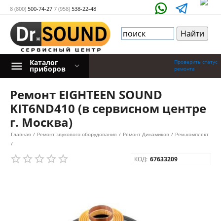
8 (800)
500-74-27
7 (958)
538-22-48
Каталог
Проверить статус
приборов
ремонта
Ремонт EIGHTEEN SOUND
KIT6ND410 (в сервисном центре
г. Москва)
Главная
/
Ремонт звукового оборудования
/
Ремонт Динамиков
/
Рем.комплект
/
КОД:
67633209