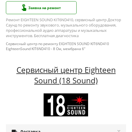
Заявка на ремонт
Ремонт EIGHTEEN SOUND KIT6ND410, сервисный центр Доктор
Саунд по ремонту звукового, музыкального оборудования,
профессиональной аудио аппаратуры и музыкальных
инструментов. Бесплатная диагностика
Сервисный центр по ремонту EIGHTEEN SOUND KIT6ND410
EighteenSound KIT6ND410 - 8 Ом, мембрана 6"
Сервисный центр Eighteen
Sound (18 Sound)

Доставка