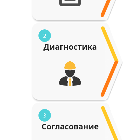
2
Диагностика
3
Согласование