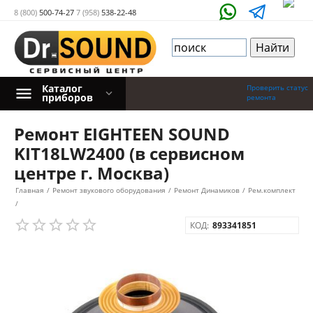
8 (800)
500-74-27
7 (958)
538-22-48
Каталог
Проверить статус
приборов
ремонта
Ремонт EIGHTEEN SOUND
KIT18LW2400 (в сервисном
центре г. Москва)
Главная
/
Ремонт звукового оборудования
/
Ремонт Динамиков
/
Рем.комплект
/
КОД:
893341851