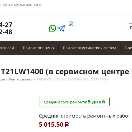
тового и музыкального
4-27
2-48
лителей
Ремонт пианино
Ремонт акустических систем
Бр
T21LW1400 (в сервисном центре 
/
/
Ремонт EIGHTEEN SOUND KIT21LW1400
ков
Рем.комплект
5 дней
Средний срок ремонта:
Средняя стоимость ремонтных работ
5 015.50
Р