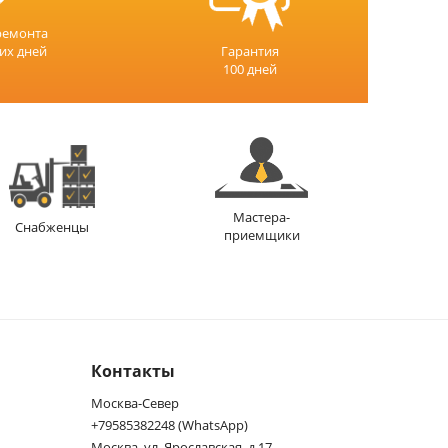
ремонта
чих дней
Гарантия
100 дней
Мастера-
Снабженцы
приемщики
Контакты
Москва-Север
+79585382248 (WhatsApp)
Москва, ул. Ярославская, д.17