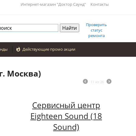
Интернет-магазин "Доктор Саунд"
Контакты
Проверить
статус
ремонта
енды

Действующие промо акции
г. Москва)
11
из
26
Сервисный центр
Eighteen Sound (18
Sound)