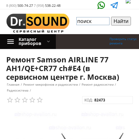
8 (800)
500-74-27
7 (958)
538-22-48
Каталог
Проверить статус
приборов
ремонта
Ремонт Samson AIRLINE 77
AH1/QE+CR77 ch#E4 (в
сервисном центре г. Москва)
Главная
/
Ремонт микрофонов и радиосистем
/
Ремонт радиосистем
/
Радиосистема
/
КОД:
82473