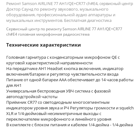
Ремонт Samson AIRLINE 77 AH1/QE+CR77 ch#E4, сервисный центр
Доктор Саунд по ремонту звукового, музыкального
оборудования, профессиональной аудио аппаратуры и
музыкальных инструментов. Бесплатная диагностика
Сервисный центр по ремонту Samson AIRLINE 77 AH1/QE+CR77
ch#E4 головная микрофонная радиосистема
Технические характеристики
Головная гарнитура с конденсаторным микрофоном QE с
круговой характеристикой направленности
На передатчике AH1 Headset кнопка включения, индикатор
включения/батареи и регулятор чувствительности входа
Питание от одной батареи ААА обеспечивает до 14 часов работы
для AН1
Универсальная беспроводная УВЧ система с фазовой
автоподстройкой частоты
Приёмник CR77 со светодиодным многосегментным
индикатором уровня звука и РЧ Регуляторы громкости и squelch
XLR и 1/4-дюймовый несимметричные выходы с
переключателем микрофонного и линейного уровня
В комплекте с блоком питания и кабелем 1/4-дюйма - 1/4-дюйма