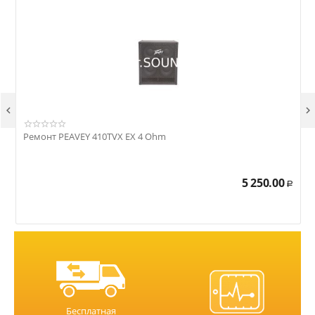


Ремонт PEAVEY 410TVX EX 4 Ohm
Р
5 250.00
Р
Бесплатная