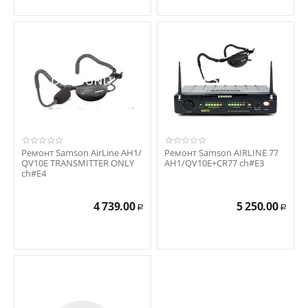
Ремонт Samson AirLine AH1/
Ремонт Samson AIRLINE 77
QV10E TRANSMITTER ONLY
AH1/QV10E+CR77 ch#E3
ch#E4
4 739.00
5 250.00
Р
Р