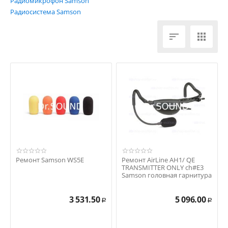
Радиомикрофон Samson
Радиосистема Samson


Ремонт Samson WS5E
Ремонт AirLine AH1/ QE
TRANSMITTER ONLY ch#E3
Samson головная гарнитура
(только передат...
3 531.50
5 096.00
Р
Р