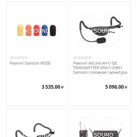
Ремонт Samson WS5E
Ремонт AirLine AH1/ QE
TRANSMITTER ONLY ch#E1
Samson головная гарнитура
(только передат...
3 535.00
5 096.00
Р
Р