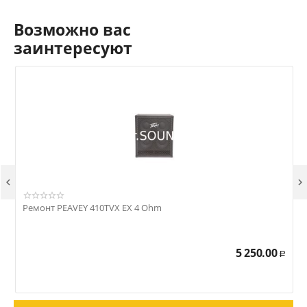
Возможно вас
заинтересуют


Ремонт PEAVEY 410TVX EX 4 Ohm
Р
5 250.00
Р