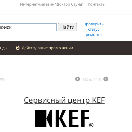
Интернет-магазин "Доктор Саунд"
Контакты
Проверить
статус
ремонта
енды

Действующие промо акции
005
692
из
1415
Сервисный центр KEF