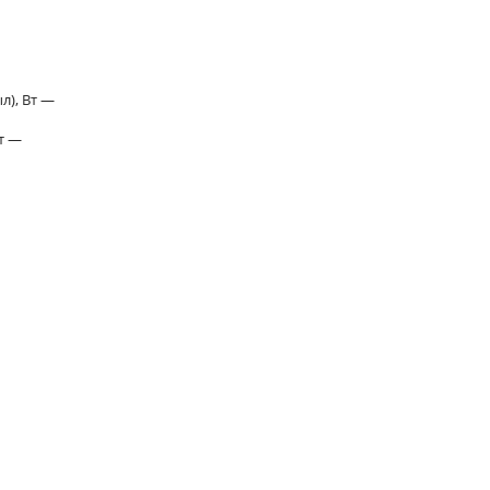
л), Вт —
Вт —