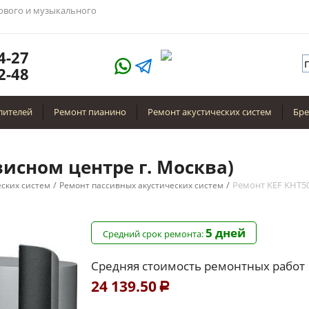
тового и музыкального
4-27
2-48
лителей
Ремонт пианино
Ремонт акустических систем
Бр
висном центре г. Москва)
/
/
Ремонт KEF KHT5
еских систем
Ремонт пассивных акустических систем
5 дней
Средний срок ремонта:
Средняя стоимость ремонтных работ
24 139.50
Р