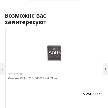
Возможно вас
заинтересуют


Ремонт PEAVEY 410TVX EX 4 Ohm
Р
5 250.00
Р