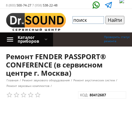
8 (800)
500-74-27
7 (958)
538-22-48
Каталог
Проверить статус
приборов
ремонта
Ремонт FENDER PASSPORT®
CONFERENCE (в сервисном
центре г. Москва)
Главная
/
Ремонт звукового оборудования
/
Ремонт акустических систем
/
Ремонт звуковых комплектов
/
КОД:
80412687