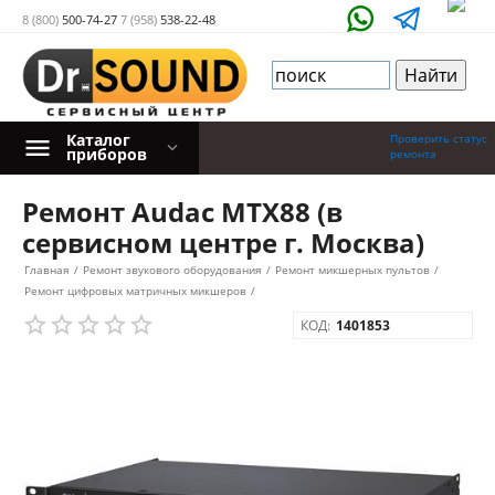
8 (800)
500-74-27
7 (958)
538-22-48
Каталог
Проверить статус
приборов
ремонта
Ремонт Audac MTX88 (в
сервисном центре г. Москва)
Главная
/
Ремонт звукового оборудования
/
Ремонт микшерных пультов
/
Ремонт цифровых матричных микшеров
/
КОД:
1401853