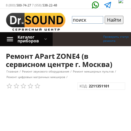
8 (800)
500-74-27
7 (958)
538-22-48
Каталог
Проверить статус
приборов
ремонта
Ремонт APart ZONE4 (в
сервисном центре г. Москва)
Главная
/
Ремонт звукового оборудования
/
Ремонт микшерных пультов
/
Ремонт цифровых матричных микшеров
/
КОД:
2211351101