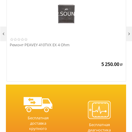


Ремонт PEAVEY 410TVX EX 4 Ohm
Р
5 250.00
Р
Бесплатная
доставка
Бесплатная
крупного
диагностика