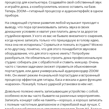
процессор для компьютера. Создавайте свой собственный звук
и играйте дома, а комбоусилитель можно оставить на базе.
Теперь ZOOM—гитарный процессор и аудиоинтерфейс в одном
приборе.
На следующей ступени развития любой музыкант приходит к
выводу, что пора организовывать запись звука в своих
домашних условиях и хватит уже платить деньги за дорогое
студийное время. У кого из вас не бывало внезапного озарения,
когда нужно записать только что пришедшую в голову идею,
пока она не испарилась? Сорваться и поехать в студию? Можно
и по-другому, понятно, что для этого понадобится звуковое
оборудование, что для этого нужно иметь? Попробуем
разобраться. Не обязательно строить дома профессиональную
студию: собирать рэк с обработкой и ставить микшер. Очень
часто с такими задачами сможет справиться обыкновенная
портастудия, или даже универсальный аудиорекордер ZOOM
H4n. Он имеет режим 4-канальной портастудии и встроенный
процессор эффектов для гитары, баса и вокала и даже функцию
«караоке». Пожалуй, только ударной установки в нём нет.
Довольно полезно иметь записывающее устройство с собой,
особенно если вы часто бываете на различных мероприятиях.
Записать концерт себе на память—хорошо, а хорошо записать
с полным частотным диапазоном и стереобазой ещё лучше. С
такой задачей прекрасно справится рекордер Zoom H1. Задачи