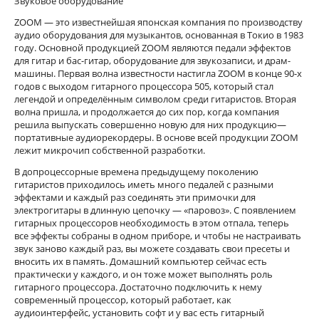
Звуковое оборудование
ZOOM — это известнейшая японская компания по производству
аудио оборудования для музыкантов, основанная в Токио в 1983
году. Основной продукцией ZOOM являются педали эффектов
для гитар и бас-гитар, оборудование для звукозаписи, и драм-
машины. Первая волна известности настигла ZOOM в конце 90-х
годов с выходом гитарного процессора 505, который стал
легендой и определённым символом среди гитаристов. Вторая
волна пришла, и продолжается до сих пор, когда компания
решила выпускать совершенно новую для них продукцию—
портативные аудиорекордеры. В основе всей продукции ZOOM
лежит микрочип собственной разработки.
В допроцессорные времена предыдущему поколению
гитаристов приходилось иметь много педалей с разными
эффектами и каждый раз соединять эти примочки для
электрогитары в длинную цепочку — «паровоз». С появлением
гитарных процессоров необходимость в этом отпала, теперь
все эффекты собраны в одном приборе, и чтобы не настраивать
звук заново каждый раз, вы можете создавать свои пресеты и
вносить их в память. Домашний компьютер сейчас есть
практически у каждого, и он тоже может выполнять роль
гитарного процессора. Достаточно подключить к нему
современный процессор, который работает, как
аудиоинтерфейс, установить софт и у вас есть гитарный