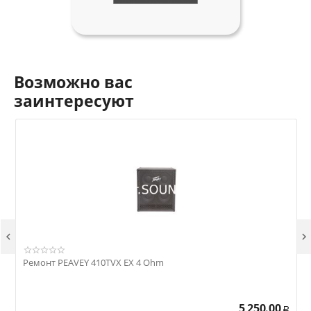
Возможно вас
заинтересуют


Ремонт PEAVEY 410TVX EX 4 Ohm
Р
5 250.00
Р