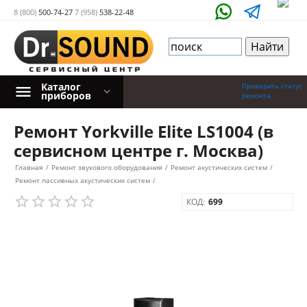
8 (800)
500-74-27
7 (958)
538-22-48
Каталог
Проверить статус
приборов
ремонта
Ремонт Yorkville Elite LS1004 (в
сервисном центре г. Москва)
Главная
/
Ремонт звукового оборудования
/
Ремонт акустических систем
/
Ремонт пассивных акустических систем
/
КОД:
699