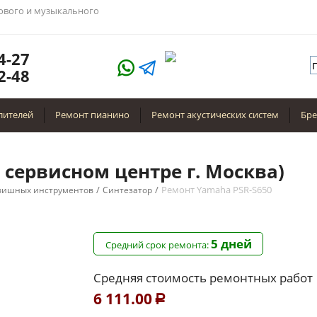
тового и музыкального
4-27
2-48
лителей
Ремонт пианино
Ремонт акустических систем
Бр
 сервисном центре г. Москва)
/
/
Ремонт Yamaha PSR-S650
вишных инструментов
Синтезатор
5 дней
Средний срок ремонта:
Средняя стоимость ремонтных работ
6 111.00
Р