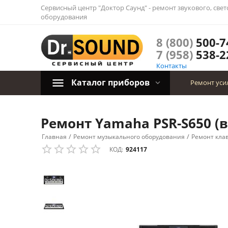
Сервисный центр "Доктор Саунд" - ремонт звукового, све
оборудования
8 (800)
500-7
7 (958)
538-2
Контакты
Каталог приборов
Ремонт уси
Ремонт Yamaha PSR-S650 (в
/
/
Главная
Ремонт музыкального оборудования
Ремонт кла
КОД:
924117