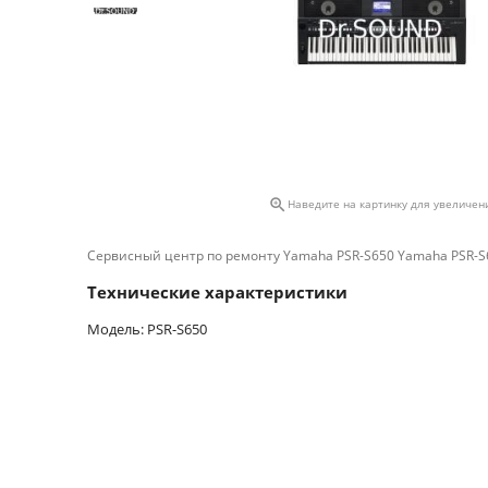

Наведите на картинку для увеличен
Сервисный центр по ремонту Yamaha PSR-S650 Yamaha PSR-S
Технические характеристики
Модель: PSR-S650