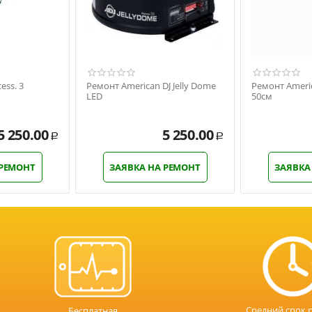
ess. 3
Ремонт American DJ Jelly Dome
Ремонт Americ
LED
50см
5 250.00
5 250.00
Р
Р
 РЕМОНТ
ЗАЯВКА НА РЕМОНТ
ЗАЯВКА
Средний срок 
Бесплатная