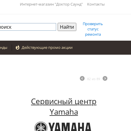
Интернет-магазин "Доктор Саунд"
Контакты
Проверить
статус
ремонта
енды

Действующие промо акции
82
из
89
Сервисный центр
Yamaha