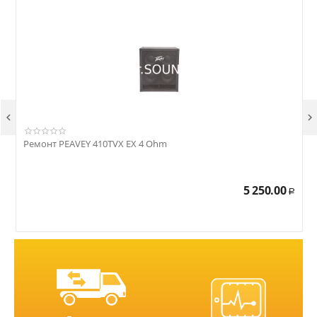


Ремонт PEAVEY 410TVX EX 4 Ohm
Р
5 250.00
Р