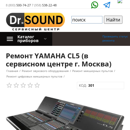
8 (800)
500-74-27
7 (958)
538-22-48
Каталог
Проверить статус
приборов
ремонта
Ремонт YAMAHA CL5 (в
сервисном центре г. Москва)
Главная
/
Ремонт звукового оборудования
/
Ремонт микшерных пультов
/
Ремонт цифровых микшерных пультов
/
КОД:
301