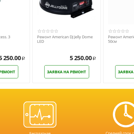
ess. 3
Ремонт American DJ Jelly Dome
Ремонт Americ
LED
50см
5 250.00
5 250.00
Р
Р
 РЕМОНТ
ЗАЯВКА НА РЕМОНТ
ЗАЯВКА
Средний срок 
Бесплатная