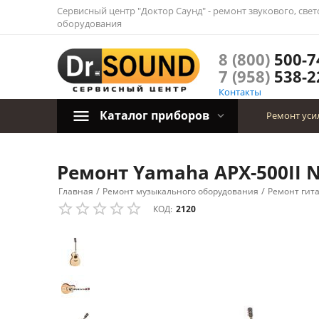
Сервисный центр "Доктор Саунд" - ремонт звукового, све
оборудования
8 (800)
500-7
7 (958)
538-2
Контакты
Каталог приборов
Ремонт уси
Ремонт Yamaha APX-500II N
/
/
Главная
Ремонт музыкального оборудования
Ремонт гит
КОД:
2120