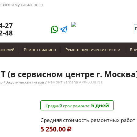
тового и музыкального
4-27
2-48
лителей
Ремонт пианино
Ремонт акустических систем
Бр
T (в сервисном центре г. Москва
/
/
Ремонт Yamaha APX-500II NT
ар
Акустическая гитара
5 дней
Средний срок ремонта:
Средняя стоимость ремонтных работ
5 250.00
Р