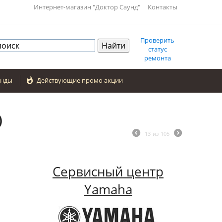
Интернет-магазин "Доктор Саунд"
Контакты
Проверить
статус
ремонта
енды

Действующие промо акции
)
13
из
105
Сервисный центр
Yamaha