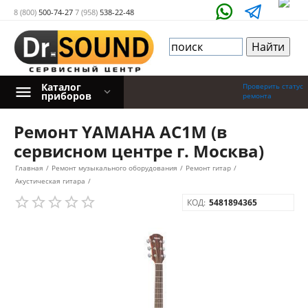
8 (800)
500-74-27
7 (958)
538-22-48
Каталог
Проверить статус
приборов
ремонта
Ремонт YAMAHA AC1M (в
сервисном центре г. Москва)
Главная
/
Ремонт музыкального оборудования
/
Ремонт гитар
/
Акустическая гитара
/
КОД:
5481894365