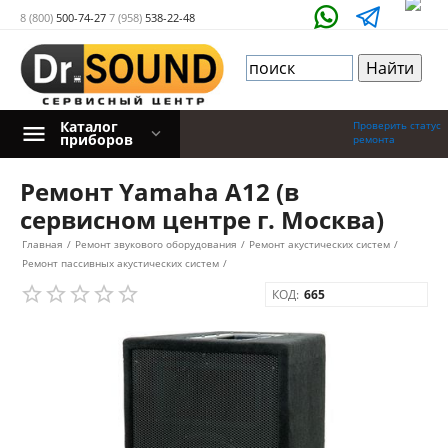
8 (800)
500-74-27
7 (958)
538-22-48
Каталог
Проверить статус
приборов
ремонта
Ремонт Yamaha A12 (в
сервисном центре г. Москва)
Главная
/
Ремонт звукового оборудования
/
Ремонт акустических систем
/
Ремонт пассивных акустических систем
/
КОД:
665