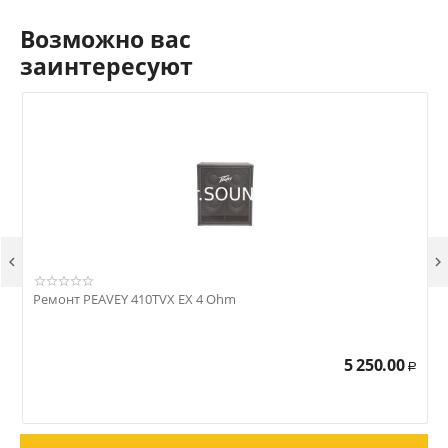
Возможно вас
заинтересуют


Ремонт PEAVEY 410TVX EX 4 Ohm
Р
5 250.00
Р