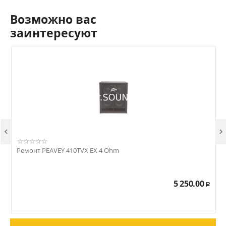
Возможно вас
заинтересуют


Ремонт PEAVEY 410TVX EX 4 Ohm
Р
5 250.00
Р