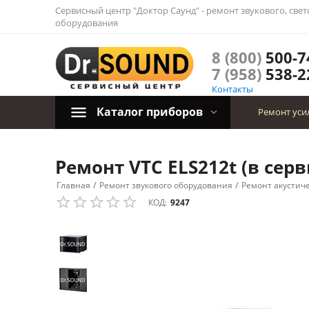
Сервисный центр "Доктор Саунд" - ремонт звукового, све
оборудования
8 (800)
500-7
7 (958)
538-2
Контакты
Каталог приборов
Ремонт уси
Ремонт VTC ELS212t (в сер
/
/
Главная
Ремонт звукового оборудования
Ремонт акустич
КОД:
9247