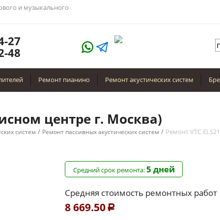
тового и музыкального
4-27
2-48
лителей
Ремонт пианино
Ремонт акустических систем
Бр
висном центре г. Москва)
/
/
Ремонт VTC ELS21
еских систем
Ремонт пассивных акустических систем
5 дней
Средний срок ремонта:
Средняя стоимость ремонтных работ
8 669.50
Р