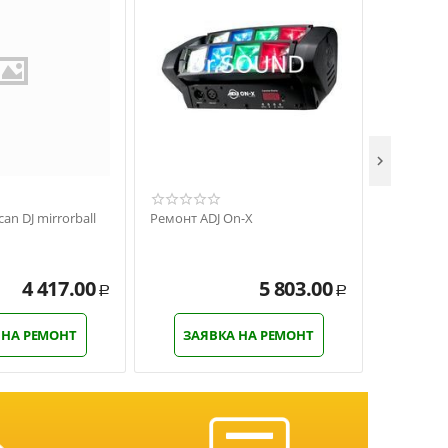

an DJ mirrorball
Ремонт ADJ On-X
Ремонт Am
Strobe
4 417.00
5 803.00
Р
Р
 НА РЕМОНТ
ЗАЯВКА НА РЕМОНТ
ЗАЯ