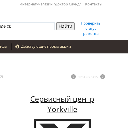
Интернет-магазин "Доктор Саунд"
Контакты
Проверить
статус
ремонта
енды

Действующие промо акции
2t
1261
из
1415
Сервисный центр
Yorkville