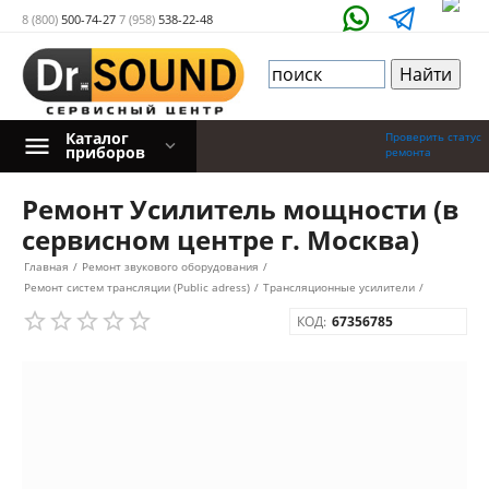
8 (800)
500-74-27
7 (958)
538-22-48
Каталог
Проверить статус
приборов
ремонта
Ремонт Усилитель мощности (в
сервисном центре г. Москва)
Главная
/
Ремонт звукового оборудования
/
Ремонт систем трансляции (Public adress)
/
Трансляционные усилители
/
КОД:
67356785