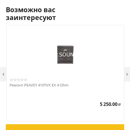
Возможно вас
заинтересуют


Ремонт PEAVEY 410TVX EX 4 Ohm
Р
5 250.00
Р