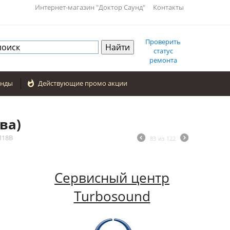
Интернет-магазин "Доктор Саунд"
Контакты
Проверить
статус
ремонта
енды

Действующие промо акции
ва)
M18B
83
из
122
Сервисный центр
Turbosound