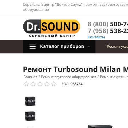
Сервисный центр "Доктор Саунд" - ремонт звукового, све
оборудования
8 (800)
500-7
7 (958)
538-2
Контакты
Каталог приборов
Ремонт уси
Ремонт Turbosound Milan M
/
/
Главная
Ремонт звукового оборудования
Ремонт акустич
КОД:
988764