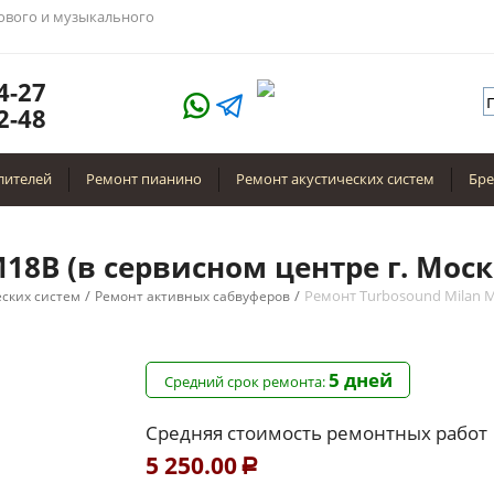
тового и музыкального
4-27
2-48
лителей
Ремонт пианино
Ремонт акустических систем
Бр
18B (в сервисном центре г. Моск
/
/
Ремонт Turbosound Milan 
еских систем
Ремонт активных сабвуферов
5 дней
Средний срок ремонта:
Средняя стоимость ремонтных работ
5 250.00
Р