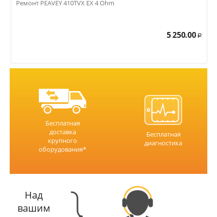
Ремонт PEAVEY 410TVX EX 4 Ohm
Р
5 250.00
Р
Бесплатная
доставка
Бесплатная
крупного
диагностика
оборудования*
Над
вашим