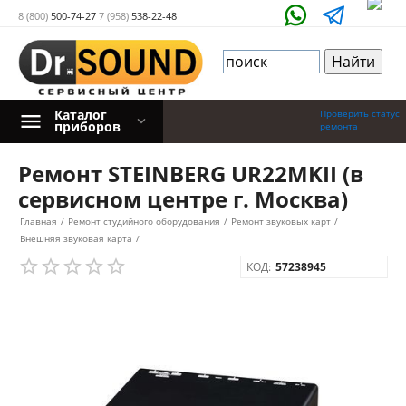
8 (800)
500-74-27
7 (958)
538-22-48
Каталог
Проверить статус
приборов
ремонта
Ремонт STEINBERG UR22MKII (в
сервисном центре г. Москва)
Главная
/
Ремонт студийного оборудования
/
Ремонт звуковых карт
/
Внешняя звуковая карта
/
КОД:
57238945