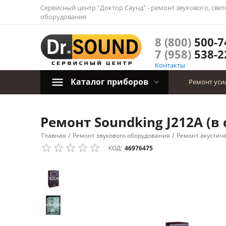
Сервисный центр "Доктор Саунд" - ремонт звукового, све
оборудования
8 (800)
500-7
7 (958)
538-2
Контакты
Каталог приборов
Ремонт уси
Ремонт Soundking J212A (в
/
/
Главная
Ремонт звукового оборудования
Ремонт акустич
КОД:
46976475