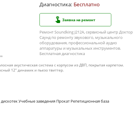
Диагностика:
Бесплатно
Заявка на ремонт
Ремонт Soundking J212A, сервисный центр Доктор
Саунд по ремонту звукового, музыкального
оборудования, профессиональной аудио
аппаратуры и музыкальных инструментов.
Бесплатная диагностика
ия
олосная акустическая система с корпусом из ДВП, покрытая карпетом.
ный 12" динамик и пьезо твиттер.
 дискотек Учебные заведения Прокат Репетиционная база