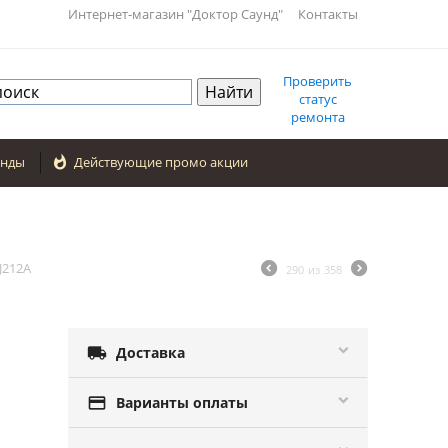
Интернет-магазин "Доктор Саунд"
Контакты
Проверить
статус
ремонта
енды

Действующие промо акции
J212A
290
из
358

Доставка

Варианты оплаты