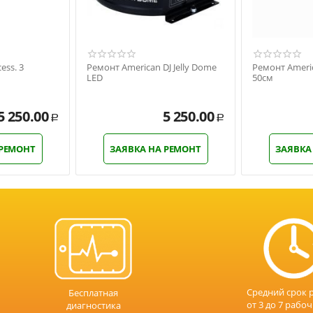
ess. 3
Ремонт American DJ Jelly Dome
Ремонт Americ
LED
50см
5 250.00
5 250.00
Р
Р
 РЕМОНТ
ЗАЯВКА НА РЕМОНТ
ЗАЯВКА
Средний срок 
Бесплатная
от 3 до 7 рабо
диагностика