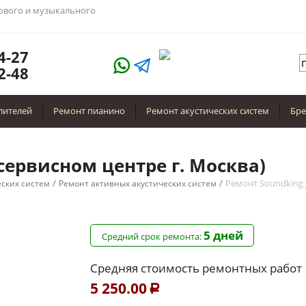
тового и музыкального
4-27
2-48
лителей
Ремонт пианино
Ремонт акустических систем
Бр
 сервисном центре г. Москва)
/
/
Ремонт Soundking 
еских систем
Ремонт активных акустических систем
5 дней
Средний срок ремонта:
Средняя стоимость ремонтных работ
5 250.00
Р