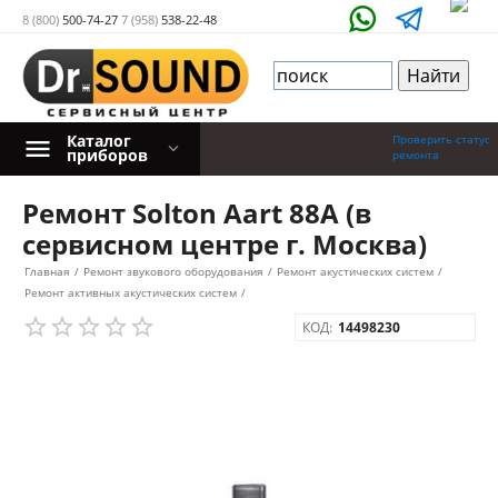
8 (800)
500-74-27
7 (958)
538-22-48
Каталог
Проверить статус
приборов
ремонта
Ремонт Solton Aart 88A (в
сервисном центре г. Москва)
Главная
/
Ремонт звукового оборудования
/
Ремонт акустических систем
/
Ремонт активных акустических систем
/
КОД:
14498230