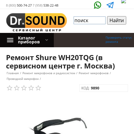
8 (800)
500-74-27
7 (958)
538-22-48
Каталог
Проверить статус
приборов
ремонта
Ремонт Shure WH20TQG (в
сервисном центре г. Москва)
Главная
/
Ремонт микрофонов и радиосистем
/
Ремонт микрофонов
/
Проводной микрофон
/
КОД:
9890