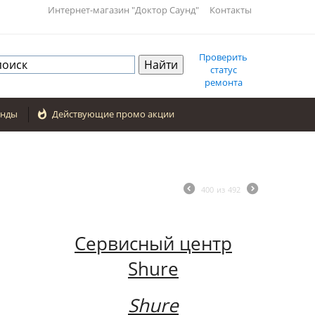
Интернет-магазин "Доктор Саунд"
Контакты
Проверить
статус
ремонта
енды

Действующие промо акции
400
из
492
Сервисный центр
Shure
Shure