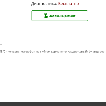
Диагностика:
Бесплатно
Заявка на ремонт
ия
E/C - конденс. микрофон на гибком держателе/ кардиоидный/ фланцевое