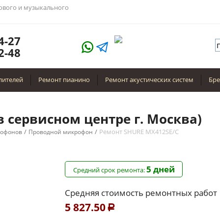
тового и музыкального
4-27
2-48
лителей
Ремонт пианино
Ремонт акустических систем
Бр
 сервисном центре г. Москва)
/
/
Ремонт SHURE MX412SE/C
рофонов
Проводной микрофон
5 дней
Средний срок ремонта:
Средняя стоимость ремонтных работ
5 827.50
Р