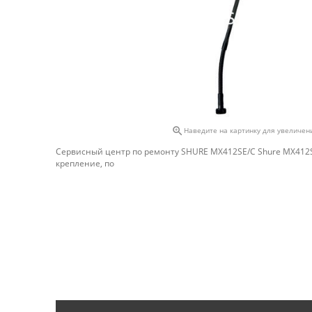

Наведите на картинку для увеличен
Сервисный центр по ремонту SHURE MX412SE/C Shure MX412S
крепление, по