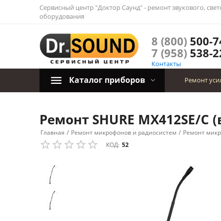
Сервисный центр "Доктор Саунд" - ремонт звукового, све
оборудования
8 (800)
500-7
7 (958)
538-2
Контакты
Каталог приборов
Ремонт уси
Ремонт SHURE MX412SE/C (в
/
/
Главная
Ремонт микрофонов и радиосистем
Ремонт мик
КОД:
52