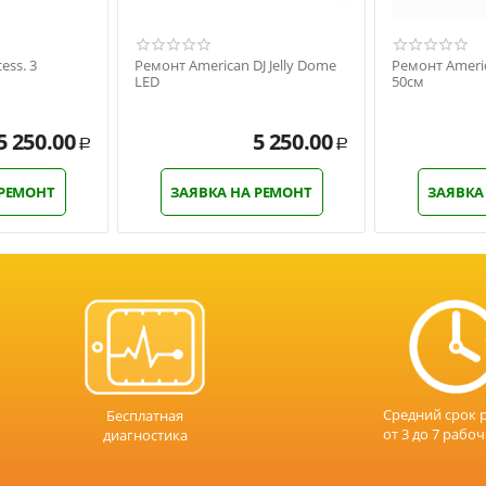
ess. 3
Ремонт American DJ Jelly Dome
Ремонт Americ
LED
50см
5 250.00
5 250.00
Р
Р
 РЕМОНТ
ЗАЯВКА НА РЕМОНТ
ЗАЯВКА
Средний срок 
Бесплатная
от 3 до 7 рабо
диагностика