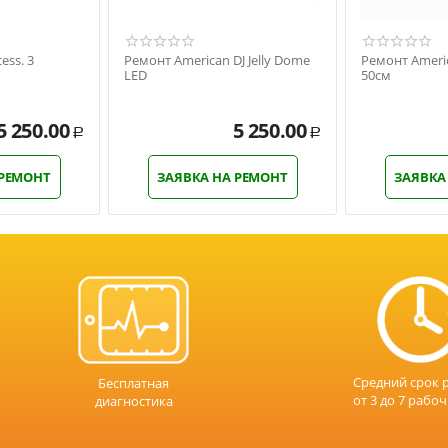
ess. 3
Ремонт American DJ Jelly Dome
Ремонт Americ
LED
50см
5 250.00
5 250.00
Р
Р
 РЕМОНТ
ЗАЯВКА НА РЕМОНТ
ЗАЯВКА
Средний срок 
Бесплатная
от 3 до 7 рабо
диагностика