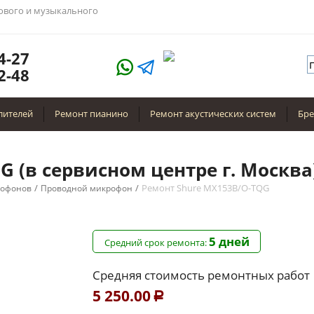
тового и музыкального
4-27
2-48
лителей
Ремонт пианино
Ремонт акустических систем
Бр
 (в сервисном центре г. Москва
/
/
Ремонт Shure MX153B/O-TQG
рофонов
Проводной микрофон
5 дней
Средний срок ремонта:
Средняя стоимость ремонтных работ
5 250.00
Р