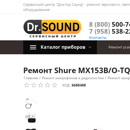
Сервисный центр "Доктор Саунд" - ремонт звукового, све
оборудования
8 (800)
500-7
7 (958)
538-2
Контакты
Каталог приборов
Ремонт уси
Ремонт Shure MX153B/O-TQG
/
/
Главная
Ремонт микрофонов и радиосистем
Ремонт мик
КОД:
6688488