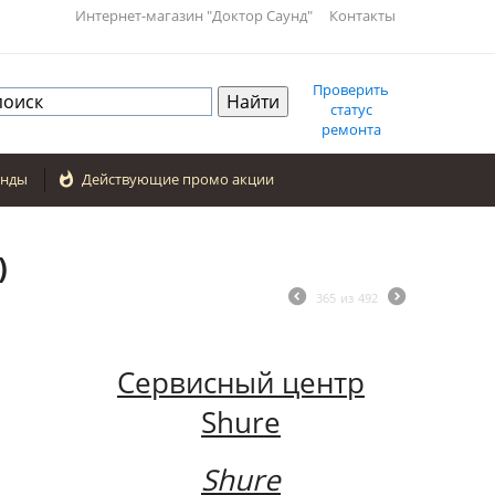
Интернет-магазин "Доктор Саунд"
Контакты
Проверить
статус
ремонта
енды

Действующие промо акции
)
365
из
492
Сервисный центр
Shure
Shure