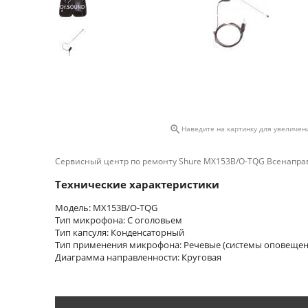

Наведите на картинку для увеличен
Сервисный центр по ремонту Shure MX153B/O-TQG Всенапр
Технические характеристики
Модель: MX153B/O-TQG
Тип микрофона: С оголовьем
Тип капсуля: Конденсаторный
Тип применения микрофона: Речевые (системы оповещен
Диаграмма направленности: Круговая