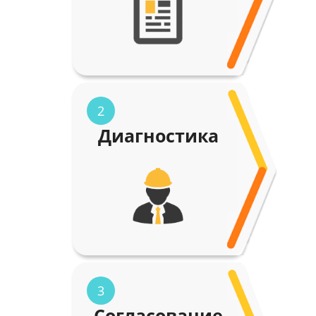
2
Диагностика
3
Согласование