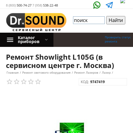
8 (800)
500-74-27
7 (958)
538-22-48
Каталог
Проверить статус
приборов
ремонта
Ремонт Showlight L105G (в
сервисном центре г. Москва)
Главная
/
Ремонт светового оборудования
/
Ремонт Лазеров
/
Лазер
/
КОД:
9747419