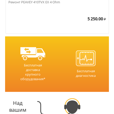
Ремонт PEAVEY 410TVX EX 4 Ohm
Р
5 250.00
Р
Бесплатная
доставка
Бесплатная
крупного
диагностика
оборудования*
Над
вашим