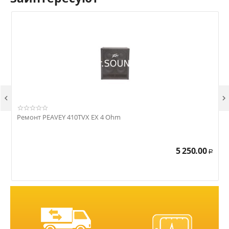


Ремонт PEAVEY 410TVX EX 4 Ohm
Р
5 250.00
Р