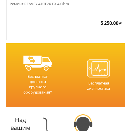
Ремонт PEAVEY 410TVX EX 4 Ohm
Р
5 250.00
Р
Бесплатная
доставка
Бесплатная
крупного
диагностика
оборудования*
Над
вашим