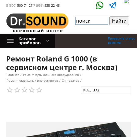
8 (800)
500-74-27
7 (958)
538-22-48
Каталог
Проверить статус
приборов
ремонта
Ремонт Roland G 1000 (в
сервисном центре г. Москва)
Главная
/
Ремонт музыкального оборудования
/
Ремонт клавишных инструментов
/
Синтезатор
/
КОД:
372