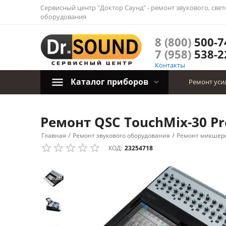
Сервисный центр "Доктор Саунд" - ремонт звукового, све
оборудования
8 (800)
500-7
7 (958)
538-2
Контакты
Каталог приборов
Ремонт уси
Ремонт QSC TouchMix-30 Pr
/
/
Главная
Ремонт звукового оборудования
Ремонт микшерн
КОД:
23254718