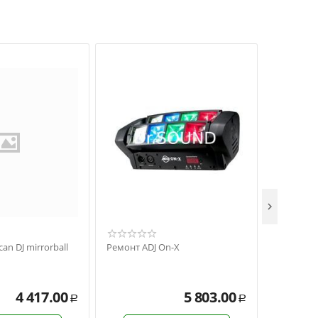

an DJ mirrorball
Ремонт ADJ On-X
Ремонт Am
Strobe
4 417.00
5 803.00
Р
Р