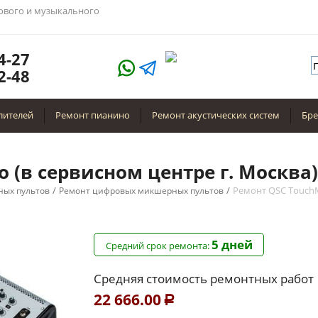
тового и музыкального
4-27
2-48
лителей
Ремонт пианино
Ремонт акустических систем
Бр
o (в сервисном центре г. Москва)
/
/
Ремонт QSC TouchM
ых пультов
Ремонт цифровых микшерных пультов
5 дней
Средний срок ремонта:
Средняя стоимость ремонтных работ
22 666.00
Р