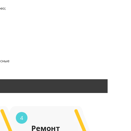
ео;
осные
4
Ремонт