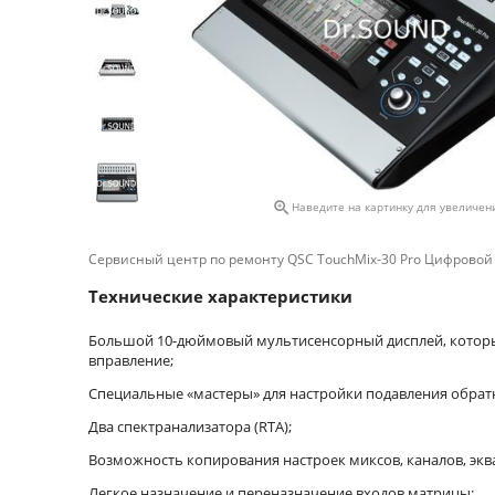

Наведите на картинку для увеличен
Сервисный центр по ремонту QSC TouchMix-30 Pro Цифровой
Технические характеристики
Большой 10-дюймовый мультисенсорный дисплей, котор
вправление;
Специальные «мастеры» для настройки подавления обрат
Два спектранализатора (RTA);
Возможность копирования настроек миксов, каналов, эква
Легкое назначение и переназначение входов матрицы;