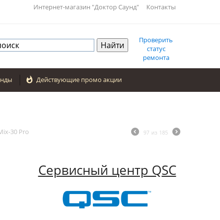
Интернет-магазин "Доктор Саунд"
Контакты
Проверить
статус
ремонта
енды

Действующие промо акции
ix-30 Pro
97
из
185
Сервисный центр QSC