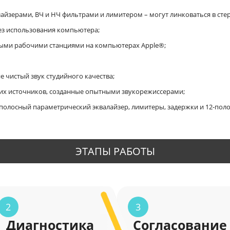
йзерами, ВЧ и НЧ фильтрами и лимитером – могут линковаться в стер
ез использования компьютера;
выми рабочими станциями на компьютерах Apple®;
 чистый звук студийного качества;
гих источников, созданные опытными звукорежиссерами;
6-полосный параметрический эквалайзер, лимитеры, задержки и 12-пол
ЭТАПЫ РАБОТЫ
2
3
Диагностика
Согласование