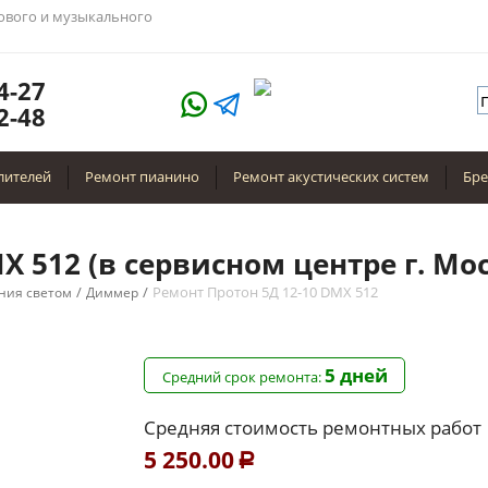
тового и музыкального
4-27
2-48
лителей
Ремонт пианино
Ремонт акустических систем
Бр
X 512 (в сервисном центре г. Мо
/
/
Ремонт Протон 5Д 12-10 DMX 512
ния светом
Диммер
5 дней
Средний срок ремонта:
Средняя стоимость ремонтных работ
5 250.00
Р