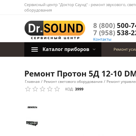
Сервисный центр "Доктор Саунд" - ремонт звукового, све
оборудования
8 (800)
500-7
7 (958)
538-2
Контакты
Каталог приборов
Ремонт уси
Ремонт Протон 5Д 12-10 DM
/
/
Главная
Ремонт светового оборудования
Ремонт управле
КОД:
3999