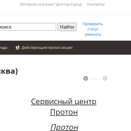
Интернет-магазин "Доктор Саунд"
Контакты
Проверить
статус
ремонта
енды

Действующие промо акции
сква)
4
из
4
Сервисный центр
Протон
Протон