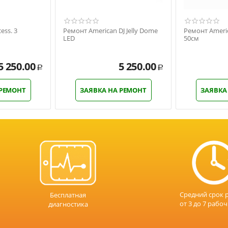
ess. 3
Ремонт American DJ Jelly Dome
Ремонт Americ
LED
50см
5 250.00
5 250.00
Р
Р
 РЕМОНТ
ЗАЯВКА НА РЕМОНТ
ЗАЯВКА
Средний срок 
Бесплатная
от 3 до 7 рабо
диагностика