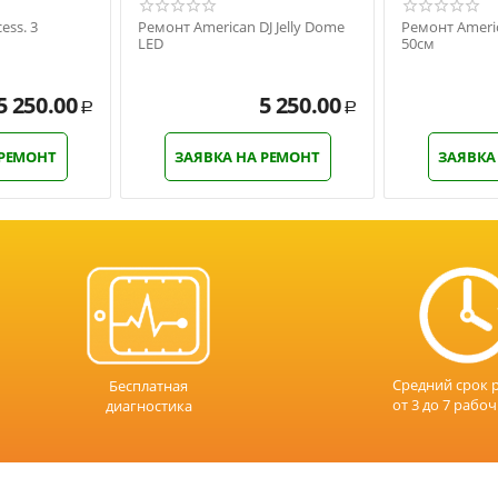
ess. 3
Ремонт American DJ Jelly Dome
Ремонт Americ
LED
50см
5 250.00
5 250.00
Р
Р
 РЕМОНТ
ЗАЯВКА НА РЕМОНТ
ЗАЯВКА
Средний срок 
Бесплатная
от 3 до 7 рабо
диагностика