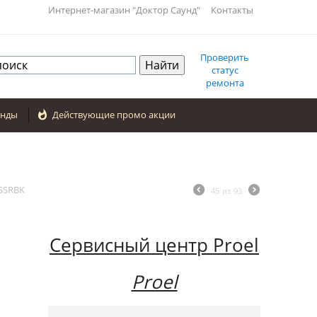
Интернет-магазин "Доктор Саунд"
Контакты
Проверить
статус
ремонта
енды

Действующие промо акции
SSRBK
45
из
93
Сервисный центр Proel
Proel