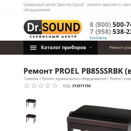
Сервисный центр "Доктор Саунд" - ремонт звукового, све
оборудования
8 (800)
500-7
7 (958)
538-2
Контакты
Каталог приборов
Ремонт уси
Ремонт PROEL PB85SSRBK (в
/
/
Главная
Ремонт музыкального оборудования
Ремонт кла
КОД:
313571150