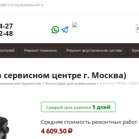
тового и музыкального
4-27
2-48
лителей
Ремонт пианино
Ремонт акустических систем
Бр
 сервисном центре г. Москва)
/
/
Ремонт PROEL PB85
вишных инструментов
Аксессуары для клавишных
5 дней
Средний срок ремонта:
Средняя стоимость ремонтных работ
4 609.50
Р