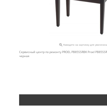

Наведите на картинку для увеличен
Сервисный центр по ремонту PROEL PB85SSRBK Proel PB85SSR
черная