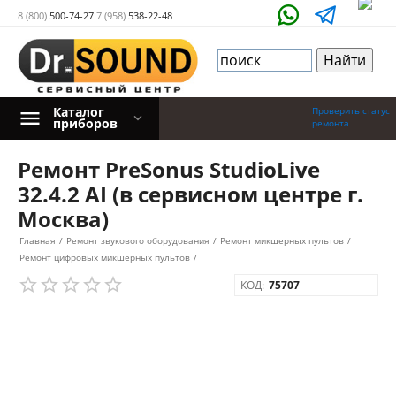
8 (800)
500-74-27
7 (958)
538-22-48
Каталог
Проверить статус
приборов
ремонта
Ремонт PreSonus StudioLive
32.4.2 AI (в сервисном центре г.
Москва)
Главная
/
Ремонт звукового оборудования
/
Ремонт микшерных пультов
/
Ремонт цифровых микшерных пультов
/
КОД:
75707