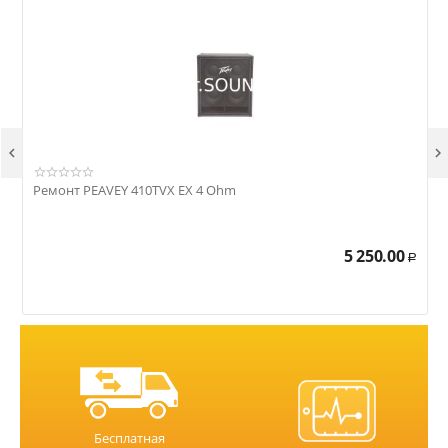


Ремонт PEAVEY 410TVX EX 4 Ohm
Р
5 250.00
Р
Бесплатная