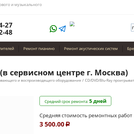
тового и музыкального
4-27
2-48
лителей
Ремонт пианино
Ремонт акустических систем
Бр
 (в сервисном центре г. Москва)
/
ывающего и воспроизводящего оборудования
CD/DVD/Blu-Ray проигрыва
5 дней
Средний срок ремонта:
Средняя стоимость ремонтных работ
3 500.00
Р