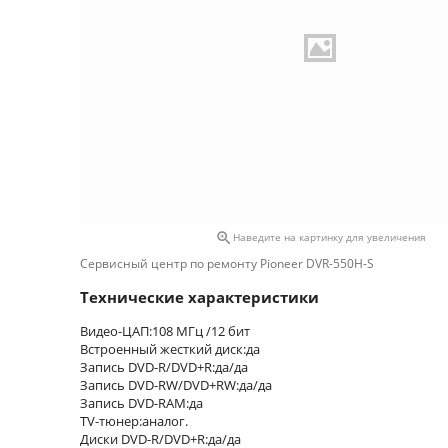

Наведите на картинку для увеличения
Сервисный центр по ремонту Pioneer DVR-550H-S
Технические характеристики
Видео-ЦАП:
108 МГц /12 бит
Встроенный жесткий диск:
да
Запись DVD-R/DVD+R:
да/да
Запись DVD-RW/DVD+RW:
да/да
Запись DVD-RAM:
да
TV-тюнер:
аналог.
Диски DVD-R/DVD+R:
да/да