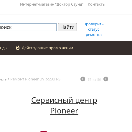
Интернет-магазин "Доктор Саунд"
Контакты
Проверить
статус
ремонта
енды

Действующие промо акции
/
Ремонт Pioneer DVR-550H-S
тель
57
из
86
Сервисный центр
Pioneer