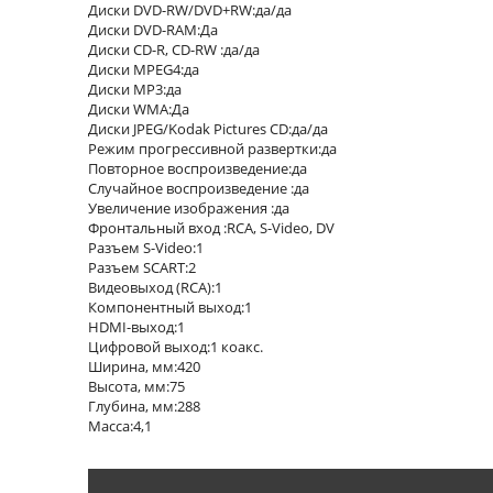
Диски DVD-RW/DVD+RW:
да/да
Диски DVD-RAM:
Да
Диски CD-R, CD-RW :
да/да
Диски MPEG4:
да
Диски MP3:
да
Диски WMA:
Да
Диски JPEG/Kodak Pictures CD:
да/да
Режим прогрессивной развертки:
да
Повторное воспроизведение:
да
Случайное воспроизведение :
да
Увеличение изображения :
да
Фронтальный вход :
RCA, S-Video, DV
Разъем S-Video:
1
Разъем SCART:
2
Видеовыход (RCA):
1
Компонентный выход:
1
HDMI-выход:
1
Цифровой выход:
1 коакс.
Ширина, мм:
420
Высота, мм:
75
Глубина, мм:
288
Масса:
4,1