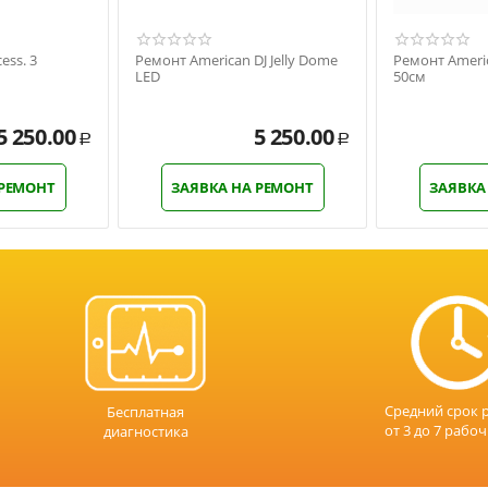
ess. 3
Ремонт American DJ Jelly Dome
Ремонт Americ
LED
50см
5 250.00
5 250.00
Р
Р
 РЕМОНТ
ЗАЯВКА НА РЕМОНТ
ЗАЯВКА
Средний срок 
Бесплатная
от 3 до 7 рабо
диагностика