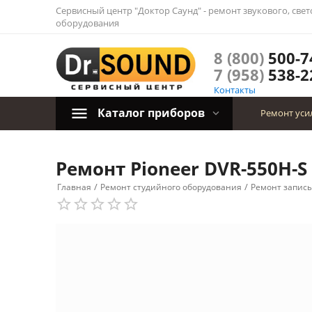
Сервисный центр "Доктор Саунд" - ремонт звукового, све
оборудования
8 (800)
500-7
7 (958)
538-2
Контакты
Каталог приборов
Ремонт уси
Ремонт Pioneer DVR-550H-S
/
/
Главная
Ремонт студийного оборудования
Ремонт запис