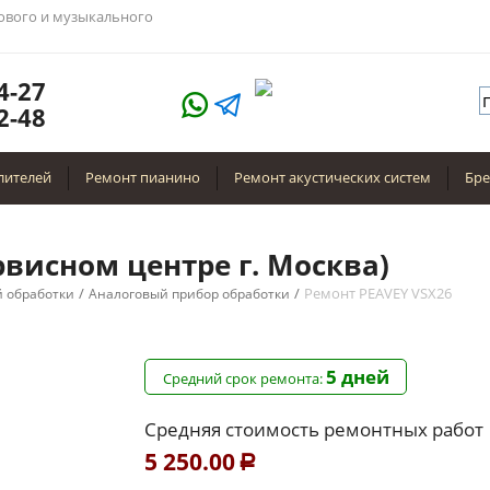
тового и музыкального
4-27
2-48
лителей
Ремонт пианино
Ремонт акустических систем
Бр
рвисном центре г. Москва)
/
/
Ремонт PEAVEY VSX26
й обработки
Аналоговый прибор обработки
5 дней
Средний срок ремонта:
Средняя стоимость ремонтных работ
5 250.00
Р