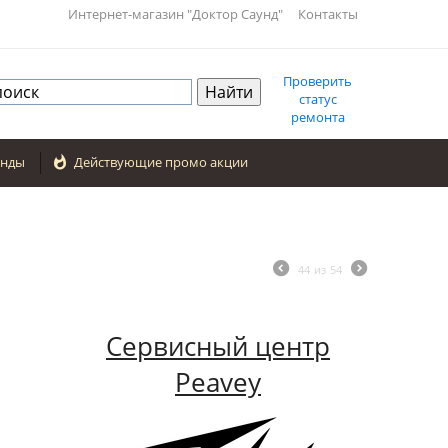
Интернет-магазин "Доктор Саунд"
Контакты
Проверить
статус
ремонта
енды

Действующие промо акции
44
из
54
Сервисный центр
Peavey