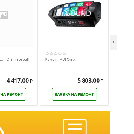

an DJ mirrorball
Ремонт ADJ On-X
Ремонт Am
Strobe
4 417.00
5 803.00
Р
Р
 НА РЕМОНТ
ЗАЯВКА НА РЕМОНТ
ЗАЯ