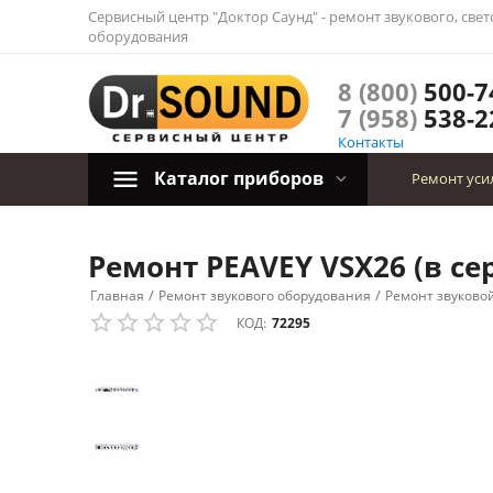
Сервисный центр "Доктор Саунд" - ремонт звукового, све
оборудования
8 (800)
500-7
7 (958)
538-2
Контакты
Каталог приборов
Ремонт уси
Ремонт PEAVEY VSX26 (в се
/
/
Главная
Ремонт звукового оборудования
Ремонт звуково
КОД:
72295