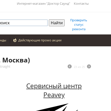
Интернет-магазин "Доктор Саунд"
Контакты
Проверить
статус
ремонта
енды

Действующие промо акции
. Москва)
traight
23
из
25
Сервисный центр
Peavey