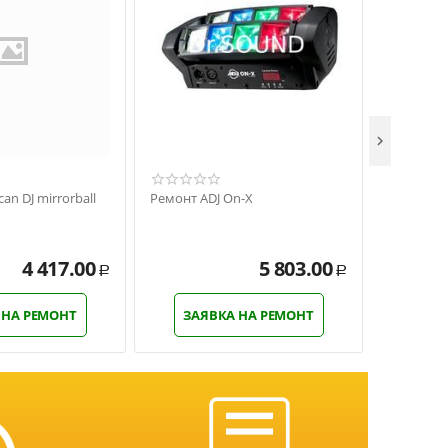

an DJ mirrorball
Ремонт ADJ On-X
Ремонт Am
Strobe
4 417.00
5 803.00
Р
Р
 НА РЕМОНТ
ЗАЯВКА НА РЕМОНТ
ЗАЯ