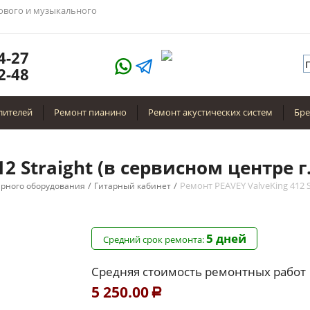
тового и музыкального
4-27
2-48
лителей
Ремонт пианино
Ремонт акустических систем
Бр
2 Straight (в сервисном центре г
/
/
Ремонт PEAVEY ValveKing 412 S
арного оборудования
Гитарный кабинет
5 дней
Средний срок ремонта:
Средняя стоимость ремонтных работ
5 250.00
Р