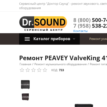
Сервисный центр "Доктор Саунд" - ремонт звукового, све
оборудования
8 (800)
500-7
7 (958)
538-2
Контакты
Каталог приборов
Ремонт уси
Ремонт PEAVEY ValveKing 41
/
/
Главная
Ремонт музыкального оборудования
Ремонт гит
КОД:
733