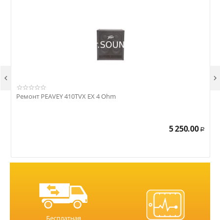


Ремонт PEAVEY 410TVX EX 4 Ohm
Р
5 250.00
Р
Бесплатная