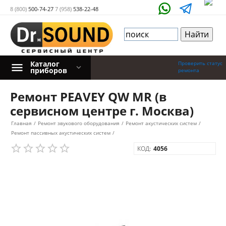
8 (800)
500-74-27
7 (958)
538-22-48
Каталог
Проверить статус
приборов
ремонта
Ремонт PEAVEY QW MR (в
сервисном центре г. Москва)
Главная
/
Ремонт звукового оборудования
/
Ремонт акустических систем
/
Ремонт пассивных акустических систем
/
КОД:
4056