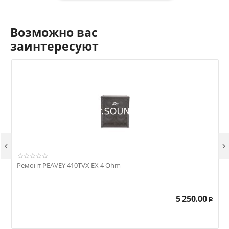
Возможно вас
заинтересуют


Ремонт PEAVEY 410TVX EX 4 Ohm
Р
5 250.00
Р