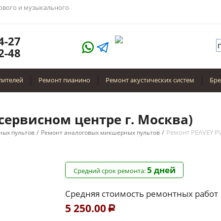
тового и музыкального
4-27
2-48
лителей
Ремонт пианино
Ремонт акустических систем
Бр
 сервисном центре г. Москва)
/
/
Ремонт PEAVEY PV
ых пультов
Ремонт аналоговых микшерных пультов
5 дней
Средний срок ремонта:
Средняя стоимость ремонтных работ
5 250.00
Р