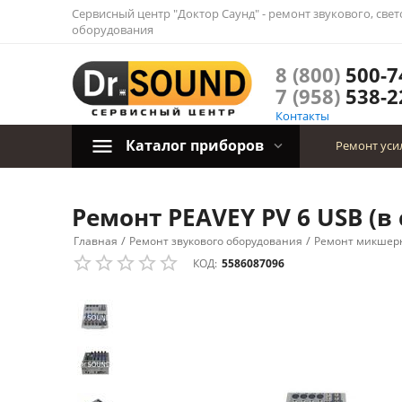
Сервисный центр "Доктор Саунд" - ремонт звукового, све
оборудования
8 (800)
500-7
7 (958)
538-2
Контакты
Каталог приборов
Ремонт уси
Ремонт PEAVEY PV 6 USB (в
/
/
Главная
Ремонт звукового оборудования
Ремонт микшерн
КОД:
5586087096