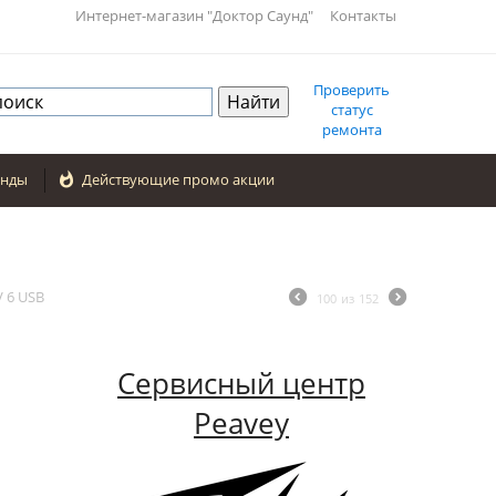
Интернет-магазин "Доктор Саунд"
Контакты
Проверить
статус
ремонта
енды

Действующие промо акции
 6 USB
100
из
152
Сервисный центр
Peavey