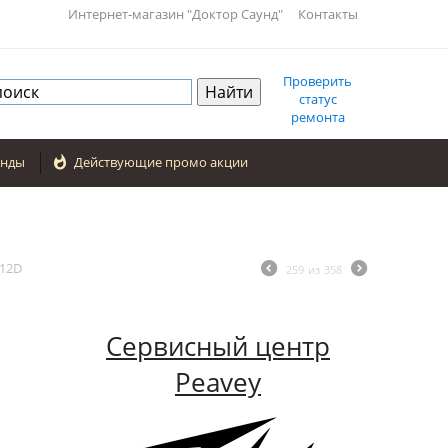
Интернет-магазин "Доктор Саунд"
Контакты
Проверить
статус
ремонта
енды

Действующие промо акции
 12D
259
из
358
Сервисный центр
Peavey