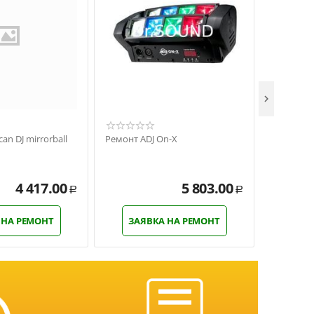

an DJ mirrorball
Ремонт ADJ On-X
Ремонт Am
Strobe
4 417.00
5 803.00
Р
Р
 НА РЕМОНТ
ЗАЯВКА НА РЕМОНТ
ЗАЯ