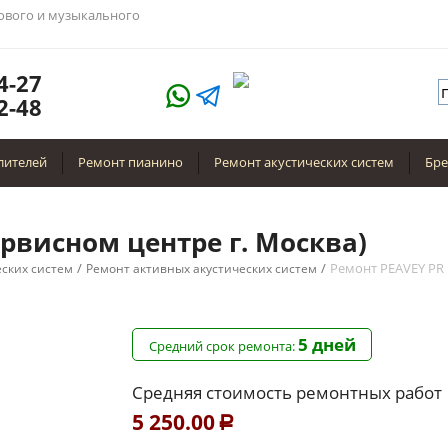
тового и музыкального
4-27
2-48
лителей
Ремонт пианино
Ремонт акустических систем
Бр
ервисном центре г. Москва)
/
/
Ремонт PEAVEY PR
еских систем
Ремонт активных акустических систем
5 дней
Средний срок ремонта:
Средняя стоимость ремонтных работ
5 250.00
Р