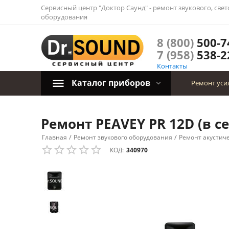
Сервисный центр "Доктор Саунд" - ремонт звукового, све
оборудования
8 (800)
500-7
7 (958)
538-2
Контакты
Каталог приборов
Ремонт уси
Ремонт PEAVEY PR 12D (в с
/
/
Главная
Ремонт звукового оборудования
Ремонт акустич
КОД:
340970