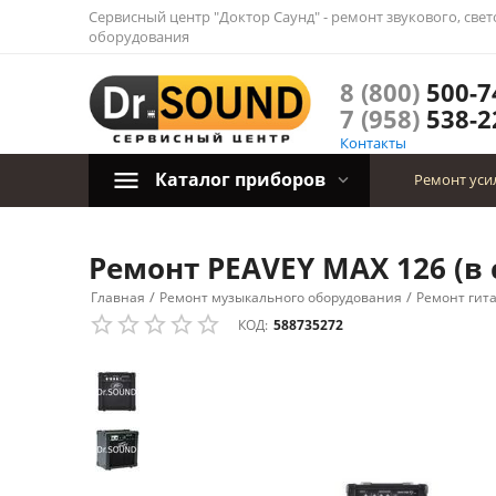
Сервисный центр "Доктор Саунд" - ремонт звукового, све
оборудования
8 (800)
500-7
7 (958)
538-2
Контакты
Каталог приборов
Ремонт уси
Ремонт PEAVEY MAX 126 (в 
/
/
Главная
Ремонт музыкального оборудования
Ремонт гит
КОД:
588735272