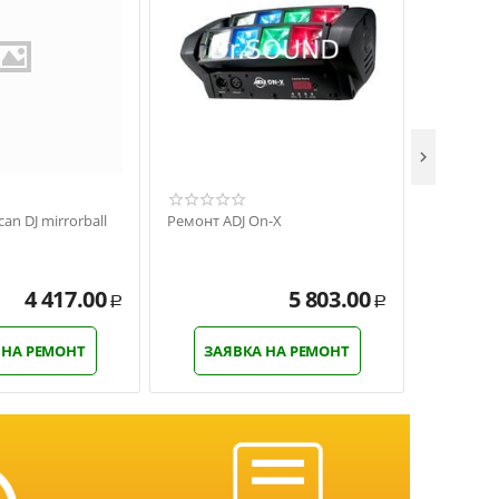

an DJ mirrorball
Ремонт ADJ On-X
Ремонт Am
Strobe
4 417.00
5 803.00
Р
Р
 НА РЕМОНТ
ЗАЯВКА НА РЕМОНТ
ЗАЯ