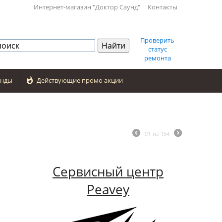
Интернет-магазин "Доктор Саунд"
Контакты
Проверить
статус
ремонта
енды

Действующие промо акции
91
из
154
Сервисный центр
Peavey