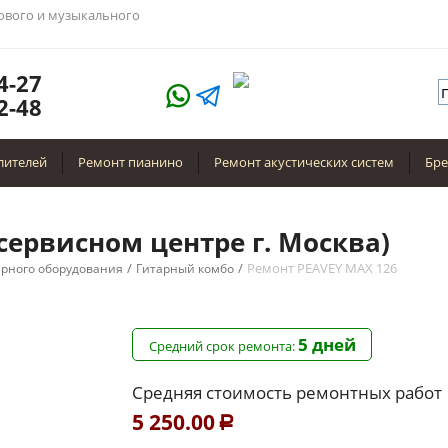
тового и музыкального
4-27
2-48
лителей
Ремонт пианино
Ремонт акустических систем
Бр
сервисном центре г. Москва)
/
/
Ремонт PEAVEY MAX 126
арного оборудования
Гитарный комбо
5 дней
Средний срок ремонта:
Средняя стоимость ремонтных работ
5 250.00
Р