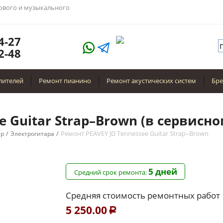
тового и музыкального
4-27
2-48
лителей
Ремонт пианино
Ремонт акустических систем
Бр
e Guitar Strap–Brown (в сервисно
/
/
Ремонт PEAVEY JD Tennessee Guitar Strap–Brown
ар
Электрогитара
5 дней
Средний срок ремонта:
Средняя стоимость ремонтных работ
5 250.00
Р