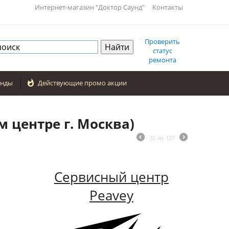
Интернет-магазин "Доктор Саунд"
Контакты
Проверить
статус
ремонта
енды

Действующие промо акции
м центре г. Москва)
30
из
127
Сервисный центр
Peavey