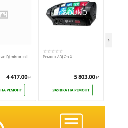

an DJ mirrorball
Ремонт ADJ On-X
Ремонт Am
Strobe
4 417.00
5 803.00
Р
Р
 НА РЕМОНТ
ЗАЯВКА НА РЕМОНТ
ЗАЯ