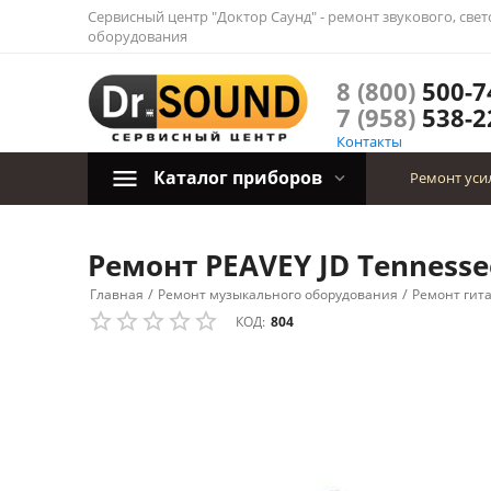
Сервисный центр "Доктор Саунд" - ремонт звукового, све
оборудования
8 (800)
500-7
7 (958)
538-2
Контакты
Каталог приборов
Ремонт уси
Ремонт PEAVEY JD Tennesse
/
/
Главная
Ремонт музыкального оборудования
Ремонт гит
КОД:
804