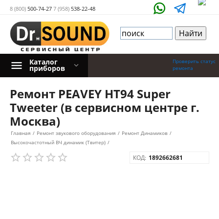
8 (800)
500-74-27
7 (958)
538-22-48
Каталог
Проверить статус
приборов
ремонта
Ремонт PEAVEY HT94 Super
Tweeter (в сервисном центре г.
Москва)
Главная
/
Ремонт звукового оборудования
/
Ремонт Динамиков
/
Высокочастотный ВЧ динамик (Твитер)
/
КОД:
1892662681