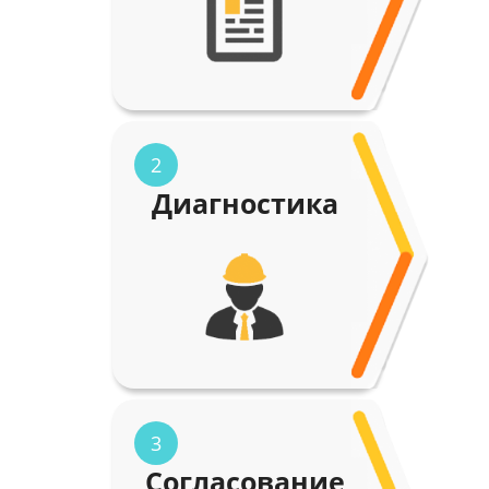
2
Диагностика
3
Согласование